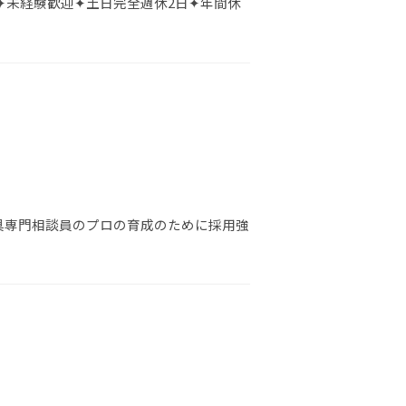
✦未経験歓迎✦土日完全週休2日✦年間休
具専門相談員のプロの育成のために採用強