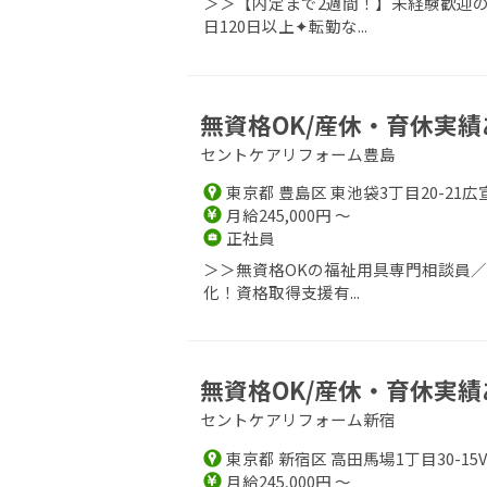
＞＞【内定まで2週間！】未経験歓迎の
日120日以上✦転勤な...
無資格OK/産休・育休実績
セントケアリフォーム豊島
東京都 豊島区 東池袋3丁目20-21広
月給245,000円 ～
正社員
＞＞無資格OKの福祉用具専門相談員
化！資格取得支援有...
無資格OK/産休・育休実績
セントケアリフォーム新宿
東京都 新宿区 高田馬場1丁目30-15
月給245,000円 ～