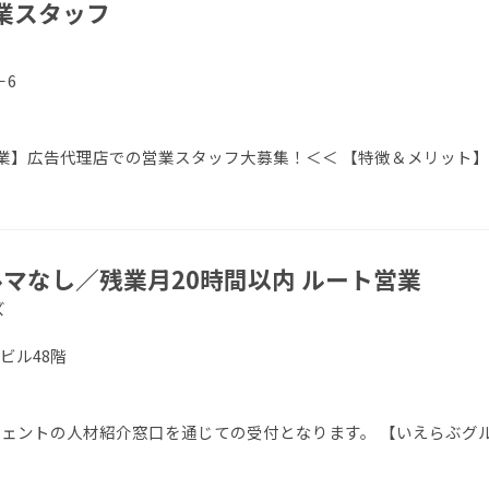
業スタッフ
－6
業】広告代理店での営業スタッフ大募集！＜＜ 【特徴＆メリット】
マなし／残業月20時間以内 ルート営業
ズ
友ビル48階
エージェントの人材紹介窓口を通じての受付となります。 【いえらぶグ