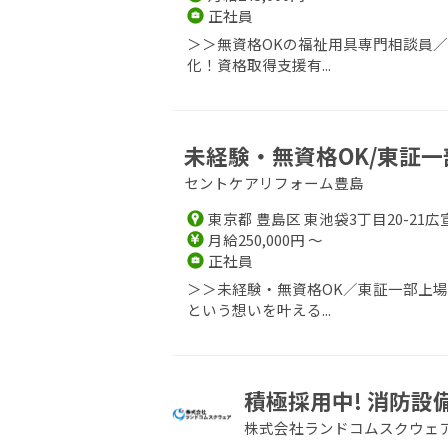
正社員
＞＞無資格OKの福祉用具専門相談員
化！資格取得支援有...
未経験・無資格OK/東証一
セントケアリフォーム豊島
東京都 豊島区 東池袋3丁目20-21広
月給250,000円 ～
正社員
＞＞未経験・無資格OK／東証一部上
という想いを叶える...
積極採用中! 消防
株式会社ランドコムスクウェ