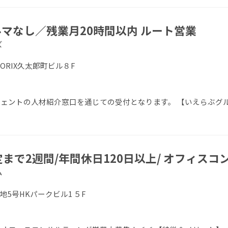
マなし／残業月20時間以内 ルート営業
ズ
 ORIX久太郎町ビル８F
エージェントの人材紹介窓口を通じての受付となります。 【いえらぶグ
定まで2週間/年間休日120日以上/ オフィス
ム
地5号HKパークビル1 ５F