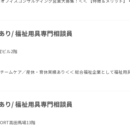
オフィスコンサルティング営業大募集！＜＜ 【特徴＆メリット】 
あり/ 福祉用具専門相談員
宣ビル2階
／チームケア／産休・育休実績あり＜＜ 総合福祉企業として福祉用
あり/ 福祉用具専門相談員
VORT高田馬場13階