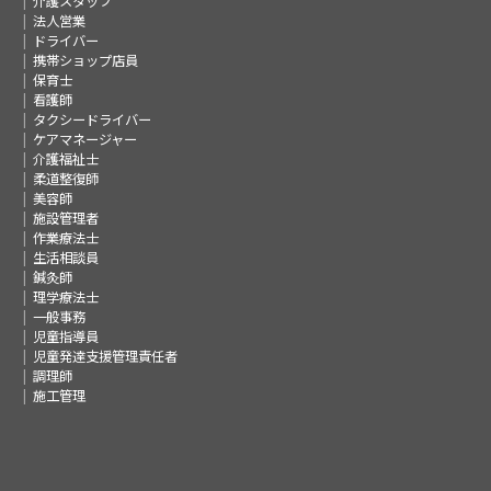
介護スタッフ
法人営業
ドライバー
携帯ショップ店員
保育士
看護師
タクシードライバー
ケアマネージャー
介護福祉士
柔道整復師
美容師
施設管理者
作業療法士
生活相談員
鍼灸師
理学療法士
一般事務
児童指導員
児童発達支援管理責任者
調理師
施工管理