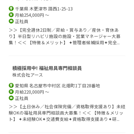
千葉県 木更津市 請西1-25-13
月給254,000円 ～
正社員
＞＞【完全週休2日制／昇給・賞与あり／産休・育休あ
り】半日型リハビリ施設の施設・営業マネージャー大募
集！＜＜ 【特徴＆メリット】 ✦管理者候補採用✦完全...
積極採用中! 福祉用具専門相談員
株式会社アース
愛知県 名古屋市中村区 北畑町1丁目28番地
月給220,000円 ～
正社員
＞＞【土日休み／社会保険完備／資格取得支援あり】未経
験OKの福祉用具専門相談員大募集！＜＜ 【特徴＆メリッ
ト】 ✦未経験OK✦交通費支給✦資格取得支援あり✦研...