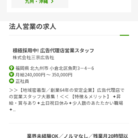
九州・沖縄
法人営業の求人
積極採用中! 広告代理店営業スタッフ
株式会社三京広告社
福岡県 北九州市 小倉北区魚町3－4－6
月給240,000円 ～ 350,000円
正社員
＞＞【地域密着型／創業64年の安定企業】広告代理店で
の営業スタッフ大募集！＜＜ 【特徴＆メリット】 ✦昇
給・賞与あり✦土日祝日休み✦少人数のあたたかい職場
✦...
業界未経験OK／ノルマなし／残業月20時間以