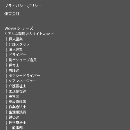
プライバシーポリシー
運営会社
Wovieシリーズ
リアルな職場求人サイトwovie!
個人営業
介護スタッフ
法人営業
ドライバー
携帯ショップ店員
保育士
看護師
タクシードライバー
ケアマネージャー
介護福祉士
柔道整復師
美容師
施設管理者
作業療法士
生活相談員
鍼灸師
理学療法士
一般事務