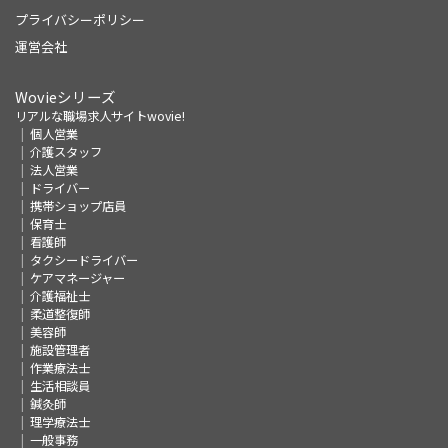
プライバシーポリシー
運営会社
Wovieシリーズ
リアルな職場求人サイトwovie!
個人営業
介護スタッフ
法人営業
ドライバー
携帯ショップ店員
保育士
看護師
タクシードライバー
ケアマネージャー
介護福祉士
柔道整復師
美容師
施設管理者
作業療法士
生活相談員
鍼灸師
理学療法士
一般事務