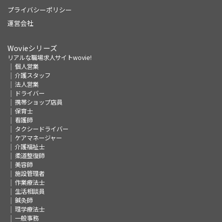
プライバシーポリシー
運営会社
Wovieシリーズ
リアルな職場求人サイトwovie!
個人営業
介護スタッフ
法人営業
ドライバー
携帯ショップ店員
保育士
看護師
タクシードライバー
ケアマネージャー
介護福祉士
柔道整復師
美容師
施設管理者
作業療法士
生活相談員
鍼灸師
理学療法士
一般事務