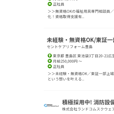
正社員
＞＞無資格OKの福祉用具専門相談員
化！資格取得支援有...
未経験・無資格OK/東証一
セントケアリフォーム豊島
東京都 豊島区 東池袋3丁目20-21広
月給250,000円 ～
正社員
＞＞未経験・無資格OK／東証一部上
という想いを叶える...
積極採用中! 消防
株式会社ランドコムスクウェ