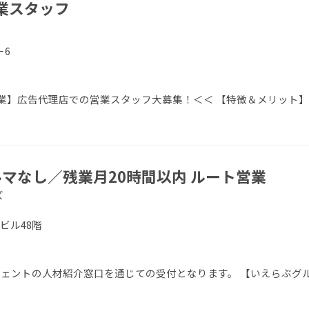
業スタッフ
－6
業】広告代理店での営業スタッフ大募集！＜＜ 【特徴＆メリット】
マなし／残業月20時間以内 ルート営業
ズ
友ビル48階
エージェントの人材紹介窓口を通じての受付となります。 【いえらぶグ