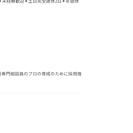
✦未経験歓迎✦土日完全週休2日✦年間休
具専門相談員のプロの育成のために採用強