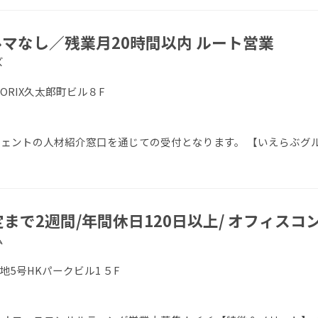
マなし／残業月20時間以内 ルート営業
ズ
 ORIX久太郎町ビル８F
エージェントの人材紹介窓口を通じての受付となります。 【いえらぶグ
定まで2週間/年間休日120日以上/ オフィス
ム
地5号HKパークビル1 ５F