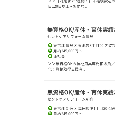
＞＞【内定まで2週間！】未経験歓迎の
日120日以上✦転勤な...
無資格OK/産休・育休実績
セントケアリフォーム豊島
東京都 豊島区 東池袋3丁目20-21広
月給245,000円 ～
正社員
＞＞無資格OKの福祉用具専門相談員
化！資格取得支援有...
無資格OK/産休・育休実績
セントケアリフォーム新宿
東京都 新宿区 高田馬場1丁目30-15
月給245,000円 ～