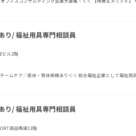
オフィスコンサルティング営業大募集！＜＜ 【特徴＆メリット】 
あり/ 福祉用具専門相談員
宣ビル2階
／チームケア／産休・育休実績あり＜＜ 総合福祉企業として福祉用
あり/ 福祉用具専門相談員
VORT高田馬場13階