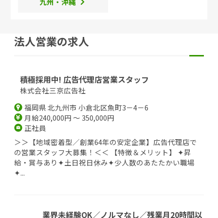
九州・沖縄
法人営業の求人
積極採用中! 広告代理店営業スタッフ
株式会社三京広告社
福岡県 北九州市 小倉北区魚町3－4－6
月給240,000円 ～ 350,000円
正社員
＞＞【地域密着型／創業64年の安定企業】広告代理店で
の営業スタッフ大募集！＜＜ 【特徴＆メリット】 ✦昇
給・賞与あり✦土日祝日休み✦少人数のあたたかい職場
✦...
業界未経験OK／ノルマなし／残業月20時間以