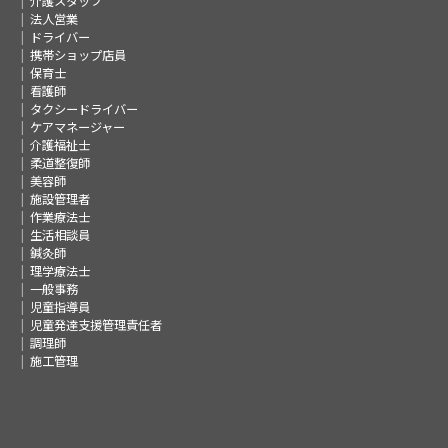
介護スタッフ
法人営業
ドライバー
携帯ショップ店員
保育士
看護師
タクシードライバー
ケアマネージャー
介護福祉士
柔道整復師
美容師
施設管理者
作業療法士
生活相談員
鍼灸師
理学療法士
一般事務
児童指導員
児童発達支援管理責任者
調理師
施工管理