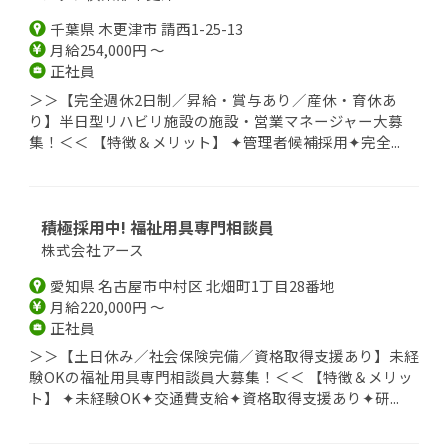
千葉県 木更津市 請西1-25-13
月給254,000円 ～
正社員
＞＞【完全週休2日制／昇給・賞与あり／産休・育休あ
り】半日型リハビリ施設の施設・営業マネージャー大募
集！＜＜ 【特徴＆メリット】 ✦管理者候補採用✦完全...
積極採用中! 福祉用具専門相談員
株式会社アース
愛知県 名古屋市中村区 北畑町1丁目28番地
月給220,000円 ～
正社員
＞＞【土日休み／社会保険完備／資格取得支援あり】未経
験OKの福祉用具専門相談員大募集！＜＜ 【特徴＆メリッ
ト】 ✦未経験OK✦交通費支給✦資格取得支援あり✦研...