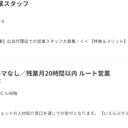
業スタッフ
－6
業】広告代理店での営業スタッフ大募集！＜＜ 【特徴＆メリット】
マなし／残業月20時間以内 ルート営業
ズ
友ビル48階
エージェントの人材紹介窓口を通じての受付となります。 【いえらぶグ