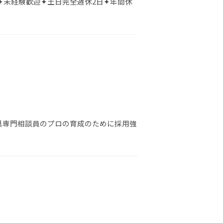
✦未経験歓迎✦土日完全週休2日✦年間休
具専門相談員のプロの育成のために採用強