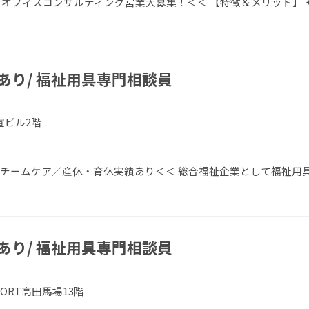
オフィスコンサルティング営業大募集！＜＜ 【特徴＆メリット】 
あり/ 福祉用具専門相談員
宣ビル2階
／チームケア／産休・育休実績あり＜＜ 総合福祉企業として福祉用
あり/ 福祉用具専門相談員
VORT高田馬場13階