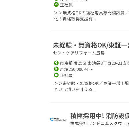
正社員
＞＞無資格OKの福祉用具専門相談員
化！資格取得支援有...
未経験・無資格OK/東証一
セントケアリフォーム豊島
東京都 豊島区 東池袋3丁目20-21広
月給250,000円 ～
正社員
＞＞未経験・無資格OK／東証一部上
という想いを叶える...
積極採用中! 消防
株式会社ランドコムスクウェ