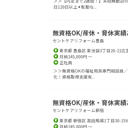
＞＞【内定まで2週間！】未経験歓迎の
日120日以上✦転勤な...
無資格OK/産休・育休実績
セントケアリフォーム豊島
東京都 豊島区 東池袋3丁目20-21広
月給245,000円 ～
正社員
＞＞無資格OKの福祉用具専門相談員
化！資格取得支援有...
無資格OK/産休・育休実績
セントケアリフォーム新宿
東京都 新宿区 高田馬場1丁目30-15
月給245,000円 ～