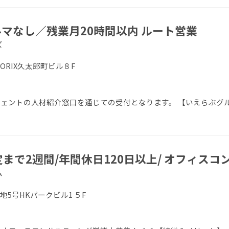
マなし／残業月20時間以内 ルート営業
ズ
 ORIX久太郎町ビル８F
エージェントの人材紹介窓口を通じての受付となります。 【いえらぶグ
定まで2週間/年間休日120日以上/ オフィス
ム
地5号HKパークビル1 ５F