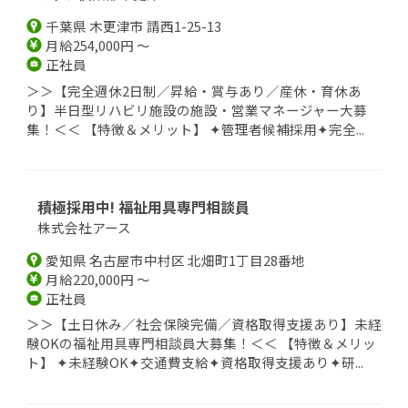
千葉県 木更津市 請西1-25-13
月給254,000円 ～
正社員
＞＞【完全週休2日制／昇給・賞与あり／産休・育休あ
り】半日型リハビリ施設の施設・営業マネージャー大募
集！＜＜ 【特徴＆メリット】 ✦管理者候補採用✦完全...
積極採用中! 福祉用具専門相談員
株式会社アース
愛知県 名古屋市中村区 北畑町1丁目28番地
月給220,000円 ～
正社員
＞＞【土日休み／社会保険完備／資格取得支援あり】未経
験OKの福祉用具専門相談員大募集！＜＜ 【特徴＆メリッ
ト】 ✦未経験OK✦交通費支給✦資格取得支援あり✦研...