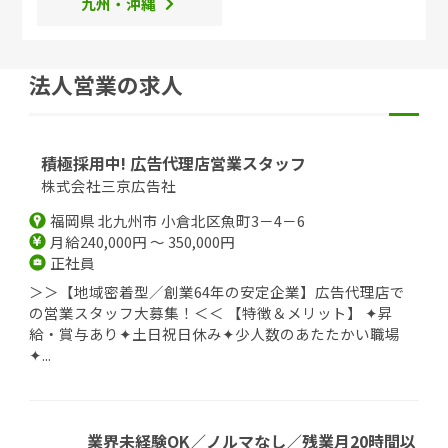
九州・沖縄
法人営業の求人
積極採用中! 広告代理店営業スタッフ
株式会社三京広告社
福岡県 北九州市 小倉北区魚町3－4－6
月給240,000円 ～ 350,000円
正社員
＞＞【地域密着型／創業64年の安定企業】広告代理店で
の営業スタッフ大募集！＜＜ 【特徴＆メリット】 ✦昇
給・賞与あり✦土日祝日休み✦少人数のあたたかい職場
✦...
業界未経験OK／ノルマなし／残業月20時間以