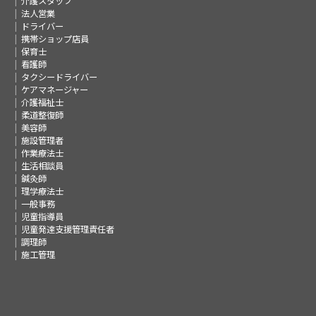
介護スタッフ
法人営業
ドライバー
携帯ショップ店員
保育士
看護師
タクシードライバー
ケアマネージャー
介護福祉士
柔道整復師
美容師
施設管理者
作業療法士
生活相談員
鍼灸師
理学療法士
一般事務
児童指導員
児童発達支援管理責任者
調理師
施工管理