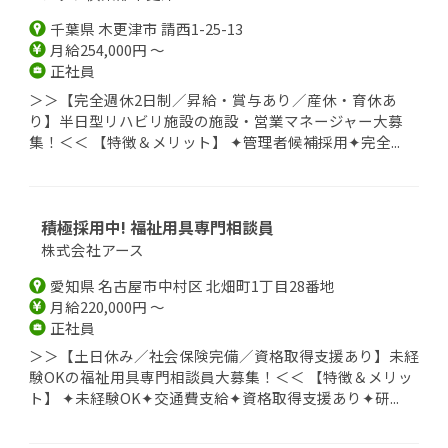
千葉県 木更津市 請西1-25-13
月給254,000円 ～
正社員
＞＞【完全週休2日制／昇給・賞与あり／産休・育休あ
り】半日型リハビリ施設の施設・営業マネージャー大募
集！＜＜ 【特徴＆メリット】 ✦管理者候補採用✦完全...
積極採用中! 福祉用具専門相談員
株式会社アース
愛知県 名古屋市中村区 北畑町1丁目28番地
月給220,000円 ～
正社員
＞＞【土日休み／社会保険完備／資格取得支援あり】未経
験OKの福祉用具専門相談員大募集！＜＜ 【特徴＆メリッ
ト】 ✦未経験OK✦交通費支給✦資格取得支援あり✦研...