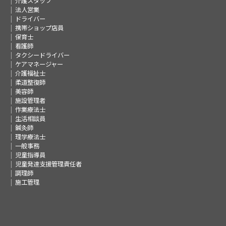
介護スタッフ
法人営業
ドライバー
携帯ショップ店員
保育士
看護師
タクシードライバー
ケアマネージャー
介護福祉士
柔道整復師
美容師
施設管理者
作業療法士
生活相談員
鍼灸師
理学療法士
一般事務
児童指導員
児童発達支援管理責任者
調理師
施工管理