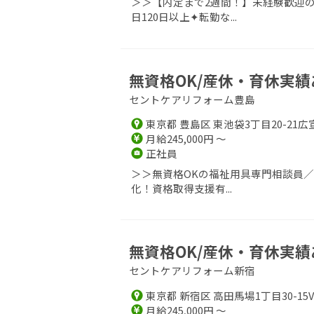
＞＞【内定まで2週間！】未経験歓迎の
日120日以上✦転勤な...
無資格OK/産休・育休実績
セントケアリフォーム豊島
東京都 豊島区 東池袋3丁目20-21広
月給245,000円 ～
正社員
＞＞無資格OKの福祉用具専門相談員
化！資格取得支援有...
無資格OK/産休・育休実績
セントケアリフォーム新宿
東京都 新宿区 高田馬場1丁目30-15
月給245,000円 ～