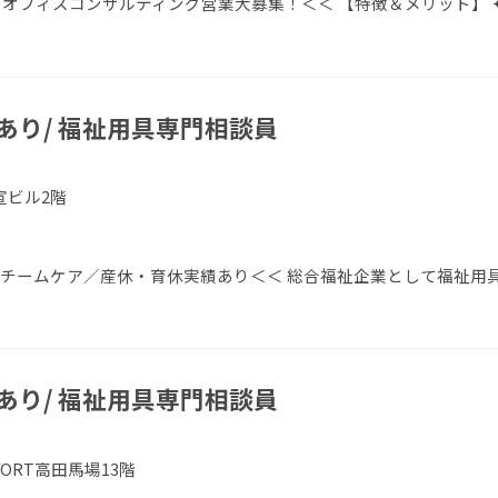
オフィスコンサルティング営業大募集！＜＜ 【特徴＆メリット】 
あり/ 福祉用具専門相談員
宣ビル2階
／チームケア／産休・育休実績あり＜＜ 総合福祉企業として福祉用
あり/ 福祉用具専門相談員
VORT高田馬場13階