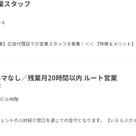
業スタッフ
－6
業】広告代理店での営業スタッフ大募集！＜＜ 【特徴＆メリット】
マなし／残業月20時間以内 ルート営業
ズ
友ビル48階
エージェントの人材紹介窓口を通じての受付となります。 【いえらぶグ