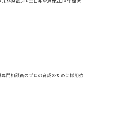
✦未経験歓迎✦土日完全週休2日✦年間休
具専門相談員のプロの育成のために採用強