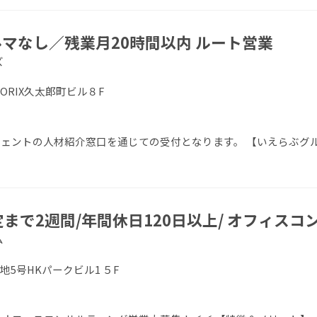
マなし／残業月20時間以内 ルート営業
ズ
 ORIX久太郎町ビル８F
エージェントの人材紹介窓口を通じての受付となります。 【いえらぶグ
定まで2週間/年間休日120日以上/ オフィス
ム
地5号HKパークビル1 ５F