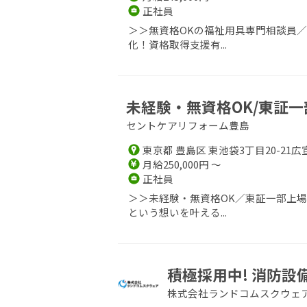
正社員
＞＞無資格OKの福祉用具専門相談員
化！資格取得支援有...
未経験・無資格OK/東証一
セントケアリフォーム豊島
東京都 豊島区 東池袋3丁目20-21広
月給250,000円 ～
正社員
＞＞未経験・無資格OK／東証一部上
という想いを叶える...
積極採用中! 消防
株式会社ランドコムスクウェ