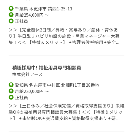
千葉県 木更津市 請西1-25-13
月給254,000円 ～
正社員
＞＞【完全週休2日制／昇給・賞与あり／産休・育休あ
り】半日型リハビリ施設の施設・営業マネージャー大募
集！＜＜ 【特徴＆メリット】 ✦管理者候補採用✦完全...
積極採用中! 福祉用具専門相談員
株式会社アース
愛知県 名古屋市中村区 北畑町1丁目28番地
月給220,000円 ～
正社員
＞＞【土日休み／社会保険完備／資格取得支援あり】未経
験OKの福祉用具専門相談員大募集！＜＜ 【特徴＆メリッ
ト】 ✦未経験OK✦交通費支給✦資格取得支援あり✦研...