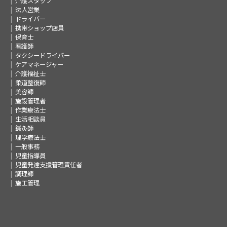
介護スタッフ
法人営業
ドライバー
携帯ショップ店員
保育士
看護師
タクシードライバー
ケアマネージャー
介護福祉士
柔道整復師
美容師
施設管理者
作業療法士
生活相談員
鍼灸師
理学療法士
一般事務
児童指導員
児童発達支援管理責任者
調理師
施工管理