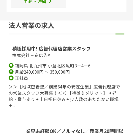
九州・沖縄
法人営業の求人
積極採用中! 広告代理店営業スタッフ
株式会社三京広告社
福岡県 北九州市 小倉北区魚町3－4－6
月給240,000円 ～ 350,000円
正社員
＞＞【地域密着型／創業64年の安定企業】広告代理店で
の営業スタッフ大募集！＜＜ 【特徴＆メリット】 ✦昇
給・賞与あり✦土日祝日休み✦少人数のあたたかい職場
✦...
業界未経験OK／ノルマなし／残業月20時間以