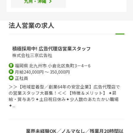
九州・沖縄
法人営業の求人
積極採用中! 広告代理店営業スタッフ
株式会社三京広告社
福岡県 北九州市 小倉北区魚町3－4－6
月給240,000円 ～ 350,000円
正社員
＞＞【地域密着型／創業64年の安定企業】広告代理店で
の営業スタッフ大募集！＜＜ 【特徴＆メリット】 ✦昇
給・賞与あり✦土日祝日休み✦少人数のあたたかい職場
✦...
業界未経験OK／ノルマなし／残業月20時間以