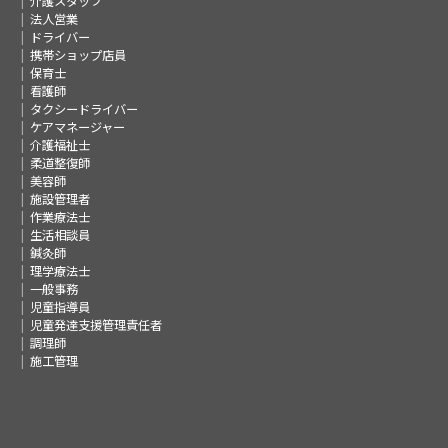
介護スタッフ
法人営業
ドライバー
携帯ショップ店員
保育士
看護師
タクシードライバー
ケアマネージャー
介護福祉士
柔道整復師
美容師
施設管理者
作業療法士
生活相談員
鍼灸師
理学療法士
一般事務
児童指導員
児童発達支援管理責任者
調理師
施工管理