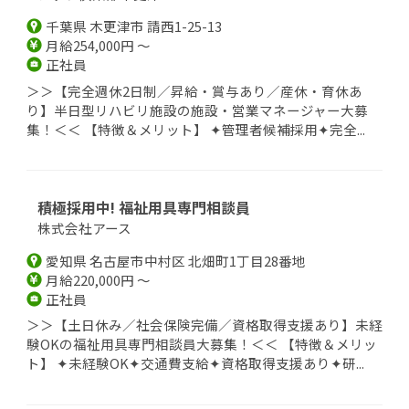
千葉県 木更津市 請西1-25-13
月給254,000円 ～
正社員
＞＞【完全週休2日制／昇給・賞与あり／産休・育休あ
り】半日型リハビリ施設の施設・営業マネージャー大募
集！＜＜ 【特徴＆メリット】 ✦管理者候補採用✦完全...
積極採用中! 福祉用具専門相談員
株式会社アース
愛知県 名古屋市中村区 北畑町1丁目28番地
月給220,000円 ～
正社員
＞＞【土日休み／社会保険完備／資格取得支援あり】未経
験OKの福祉用具専門相談員大募集！＜＜ 【特徴＆メリッ
ト】 ✦未経験OK✦交通費支給✦資格取得支援あり✦研...