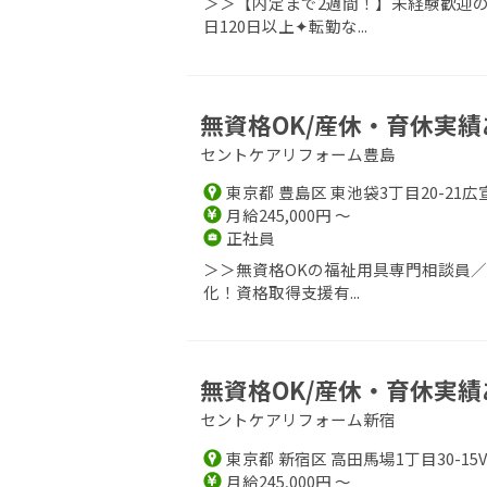
＞＞【内定まで2週間！】未経験歓迎の
日120日以上✦転勤な...
無資格OK/産休・育休実績
セントケアリフォーム豊島
東京都 豊島区 東池袋3丁目20-21広
月給245,000円 ～
正社員
＞＞無資格OKの福祉用具専門相談員
化！資格取得支援有...
無資格OK/産休・育休実績
セントケアリフォーム新宿
東京都 新宿区 高田馬場1丁目30-15
月給245,000円 ～