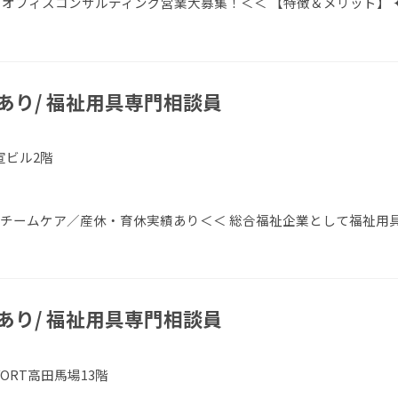
オフィスコンサルティング営業大募集！＜＜ 【特徴＆メリット】 
あり/ 福祉用具専門相談員
宣ビル2階
／チームケア／産休・育休実績あり＜＜ 総合福祉企業として福祉用
あり/ 福祉用具専門相談員
VORT高田馬場13階