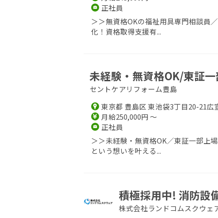
正社員
＞＞無資格OKの福祉用具専門相談員
化！資格取得支援有...
未経験・無資格OK/東証一
セントケアリフォーム豊島
東京都 豊島区 東池袋3丁目20-21広
月給250,000円 ～
正社員
＞＞未経験・無資格OK／東証一部上
という想いを叶える...
積極採用中! 消防
株式会社ランドコムスクウェ