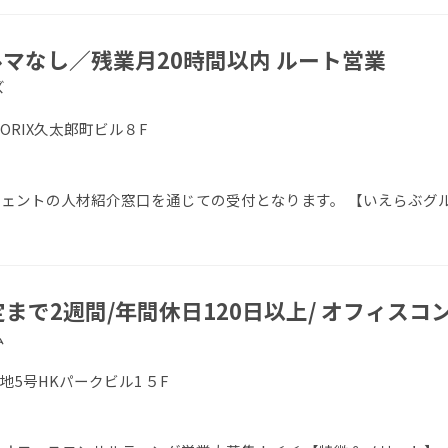
マなし／残業月20時間以内 ルート営業
ズ
 ORIX久太郎町ビル８F
エージェントの人材紹介窓口を通じての受付となります。 【いえらぶグ
定まで2週間/年間休日120日以上/ オフィス
ム
地5号HKパークビル1 ５F