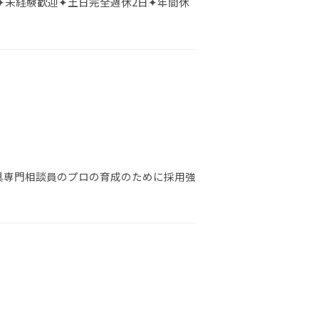
✦未経験歓迎✦土日完全週休2日✦年間休
具専門相談員のプロの育成のために採用強