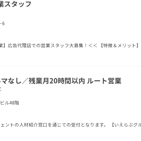
業スタッフ
－6
業】広告代理店での営業スタッフ大募集！＜＜ 【特徴＆メリット】
マなし／残業月20時間以内 ルート営業
ズ
友ビル48階
エージェントの人材紹介窓口を通じての受付となります。 【いえらぶグ