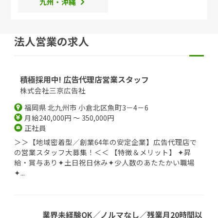
九州・沖縄
法人営業の求人
積極採用中! 広告代理店営業スタッフ
株式会社三京広告社
福岡県 北九州市 小倉北区魚町3－4－6
月給240,000円 ～ 350,000円
正社員
＞＞【地域密着型／創業64年の安定企業】広告代理店で
の営業スタッフ大募集！＜＜ 【特徴＆メリット】 ✦昇
給・賞与あり✦土日祝日休み✦少人数のあたたかい職場
✦...
業界未経験OK／ノルマなし／残業月20時間以