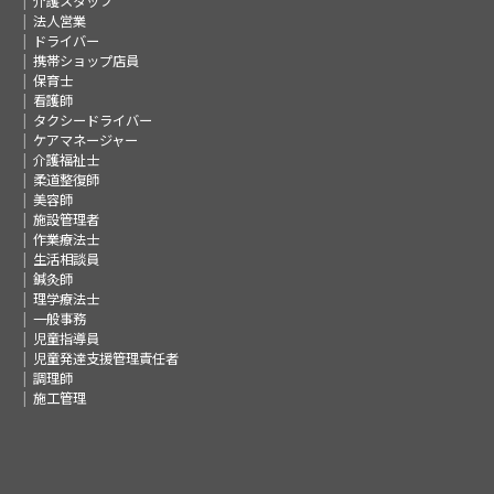
介護スタッフ
法人営業
ドライバー
携帯ショップ店員
保育士
看護師
タクシードライバー
ケアマネージャー
介護福祉士
柔道整復師
美容師
施設管理者
作業療法士
生活相談員
鍼灸師
理学療法士
一般事務
児童指導員
児童発達支援管理責任者
調理師
施工管理