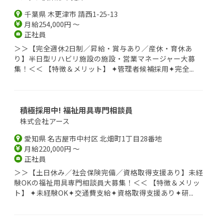
千葉県 木更津市 請西1-25-13
月給254,000円 ～
正社員
＞＞【完全週休2日制／昇給・賞与あり／産休・育休あ
り】半日型リハビリ施設の施設・営業マネージャー大募
集！＜＜ 【特徴＆メリット】 ✦管理者候補採用✦完全...
積極採用中! 福祉用具専門相談員
株式会社アース
愛知県 名古屋市中村区 北畑町1丁目28番地
月給220,000円 ～
正社員
＞＞【土日休み／社会保険完備／資格取得支援あり】未経
験OKの福祉用具専門相談員大募集！＜＜ 【特徴＆メリッ
ト】 ✦未経験OK✦交通費支給✦資格取得支援あり✦研...