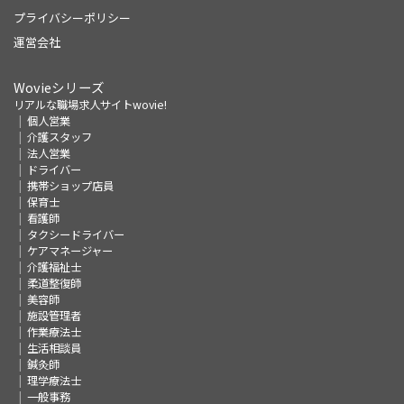
プライバシーポリシー
運営会社
Wovieシリーズ
リアルな職場求人サイトwovie!
個人営業
介護スタッフ
法人営業
ドライバー
携帯ショップ店員
保育士
看護師
タクシードライバー
ケアマネージャー
介護福祉士
柔道整復師
美容師
施設管理者
作業療法士
生活相談員
鍼灸師
理学療法士
一般事務