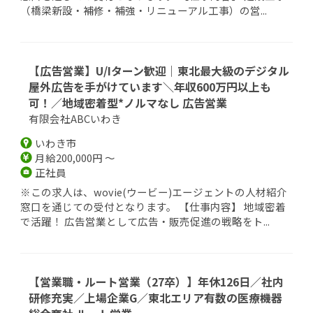
（橋梁新設・補修・補強・リニューアル工事）の営...
【広告営業】U/Iターン歓迎｜東北最大級のデジタル
屋外広告を手がけています＼年収600万円以上も
可！／地域密着型*ノルマなし 広告営業
有限会社ABCいわき
いわき市
月給200,000円 ～
正社員
※この求人は、wovie(ウービー)エージェントの人材紹介
窓口を通じての受付となります。 【仕事内容】 地域密着
で活躍！ 広告営業として広告・販売促進の戦略をト...
【営業職・ルート営業（27卒）】年休126日／社内
研修充実／上場企業G／東北エリア有数の医療機器