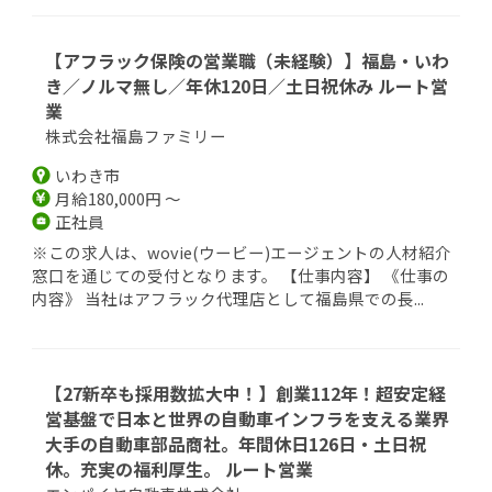
【アフラック保険の営業職（未経験）】福島・いわ
き／ノルマ無し／年休120日／土日祝休み ルート営
業
株式会社福島ファミリー
いわき市
月給180,000円 ～
正社員
※この求人は、wovie(ウービー)エージェントの人材紹介
窓口を通じての受付となります。 【仕事内容】 《仕事の
内容》 当社はアフラック代理店として福島県での長...
【27新卒も採用数拡大中！】創業112年！超安定経
営基盤で日本と世界の自動車インフラを支える業界
大手の自動車部品商社。年間休日126日・土日祝
休。充実の福利厚生。 ルート営業