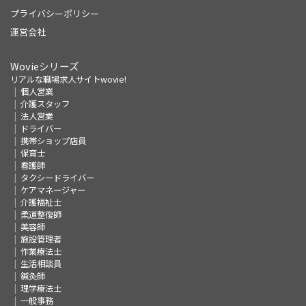
プライバシーポリシー
運営会社
Wovieシリーズ
リアルな職場求人サイトwovie!
個人営業
介護スタッフ
法人営業
ドライバー
携帯ショップ店員
保育士
看護師
タクシードライバー
ケアマネージャー
介護福祉士
柔道整復師
美容師
施設管理者
作業療法士
生活相談員
鍼灸師
理学療法士
一般事務