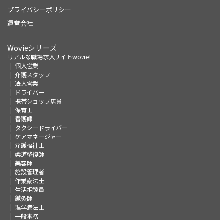
プライバシーポリシー
運営会社
Wovieシリーズ
リアルな職場求人サイトwovie!
個人営業
介護スタッフ
法人営業
ドライバー
携帯ショップ店員
保育士
看護師
タクシードライバー
ケアマネージャー
介護福祉士
柔道整復師
美容師
施設管理者
作業療法士
生活相談員
鍼灸師
理学療法士
一般事務